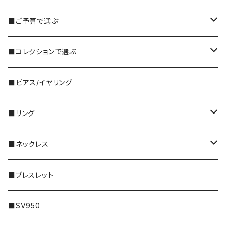
■ご予算で選ぶ
3,000円～
■コレクションで選ぶ
5,000円～
・国産ビーズ｜FORM
■ピアス/イヤリング
10,000円〜
・天然石｜Gemstone
■リング
特別な｜Sleek
30,000円〜
・天然石｜Twinkle
シルバー
■ネックレス
普段に｜Freedom
50,000円〜
・メタル｜Amulet
ゴールド
14KGF
■ブレスレット
100,000円〜
プラチナ
シルバー
■SV950