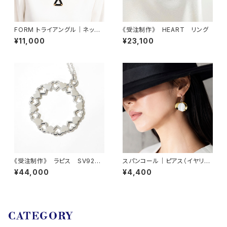
FORM トライアングル｜ネック
《受注制作》 HEART リング
レス（ネックレス取り外し可能）
¥11,000
¥23,100
《受注制作》 ラピス SV925
スパンコール｜ピアス（イヤリン
ハート サークル ネックレ
グ交換可）
¥44,000
¥4,400
ス
CATEGORY