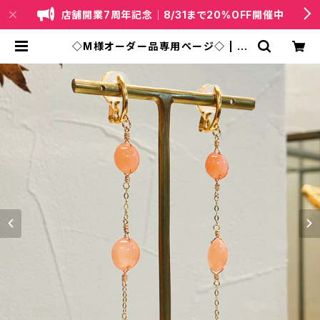
店舗開業7周年記念｜8/31まで20%OFF開催中
◇M様オーダー品専用ページ◇ | 天
然石・国産ビーズジュエリー｜lapis
（ラピス）