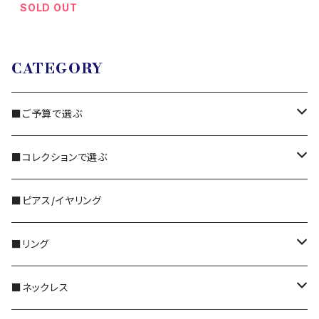
SOLD OUT
CATEGORY
■ご予算で選ぶ
3,000円～
■コレクションで選ぶ
5,000円～
・国産ビーズ｜FORM
■ピアス/イヤリング
10,000円〜
・天然石｜Gemstone
■リング
特別な｜Sleek
30,000円〜
・天然石｜Twinkle
シルバー
■ネックレス