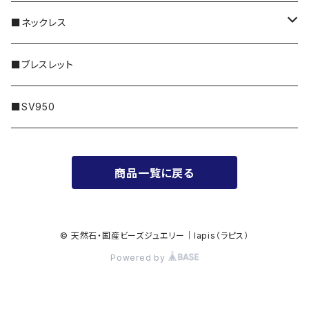
特別な｜Sleek
30,000円〜
・天然石｜Twinkle
シルバー
■ネックレス
普段に｜Freedom
50,000円〜
・メタル｜Amulet
ゴールド
14KGF
■ブレスレット
100,000円〜
プラチナ
シルバー
■SV950
200,000円〜
ゴールド
商品一覧に戻る
300,000円〜
© 天然石・国産ビーズジュエリー｜lapis（ラピス）
Powered by