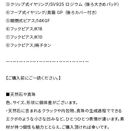
③クリップ式イヤリング/SV925 ロジウム （後ろ大きめパッド）
④フープ式イヤリング/真鍮 GP （後ろカバー付き）
⑤開閉式ピアス/14KGF
⑥フックピアス/K18
⑦フックピアス/K10
⑧フックピアス/純チタン
ー・ー・ー・ー・ー・ー・ー・ー・ー・ー・ー・ー・ー
【ご購入前にご一読ください。】
■天然石や真珠
色、サイズ、形状に個体差がございます。
・天然石に含まれるクラックや内包物、真珠の生成過程でできる
エクボのような小さな凹みなど、ひとつひとつ表情が違います。素
材が持つ個性も魅力ととらえ、ご購入頂ければ幸いです。