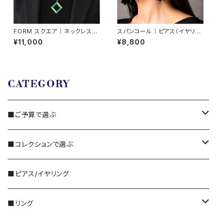
FORM スクエア｜ネックレス
スパンコール｜ピアス（イヤリン
（ネックレス取り外し可能）
グ交換可）
¥11,000
¥8,800
CATEGORY
■ご予算で選ぶ
3,000円～
■コレクションで選ぶ
5,000円～
・国産ビーズ｜FORM
■ピアス/イヤリング
10,000円〜
・天然石｜Gemstone
■リング