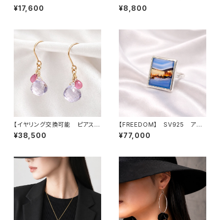
ング交換可）
グ交換可）
¥17,600
¥8,800
【イヤリング交換可能 ピアス】
【FREEDOM】 SV925 アゲ
アメシスティンクォーツ サフ
ート リング
¥38,500
¥77,000
ァイア