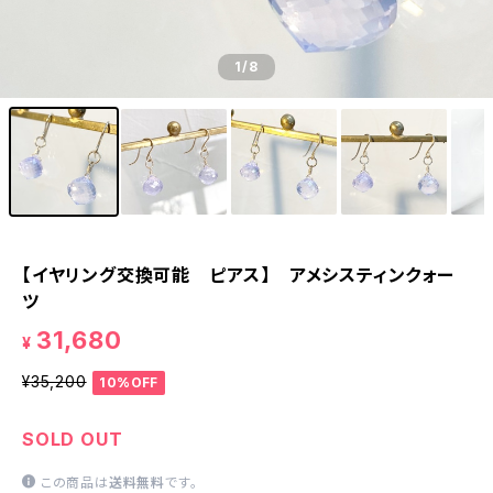
1
/8
【イヤリング交換可能 ピアス】 アメシスティンクォー
ツ
31,680
¥
¥35,200
10%OFF
SOLD OUT
この商品は
送料無料
です。