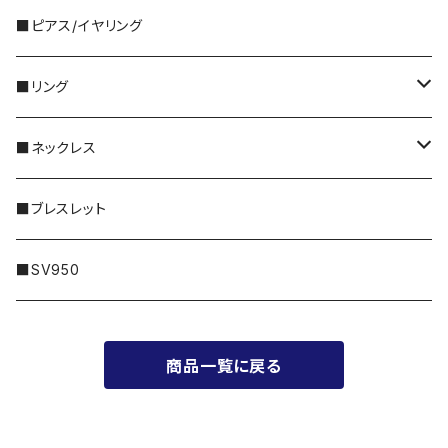
5,000円～
・国産ビーズ｜FORM
■ピアス/イヤリング
10,000円〜
・天然石｜Gemstone
■リング
特別な｜Sleek
30,000円〜
・天然石｜Twinkle
シルバー
■ネックレス
普段に｜Freedom
50,000円〜
・メタル｜Amulet
ゴールド
14KGF
■ブレスレット
100,000円〜
プラチナ
シルバー
■SV950
200,000円〜
ゴールド
商品一覧に戻る
300,000円〜