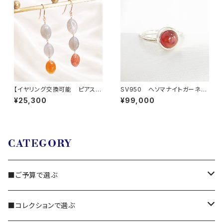
【イヤリング交換可能 ピアス】
SV950 へソマナイトガーネッ
アゲート
ト リング
¥25,300
¥99,000
CATEGORY
■ご予算で選ぶ
3,000円～
■コレクションで選ぶ