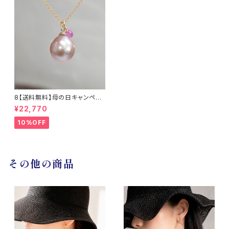
8【送料無料】母の日キャンペー
ン 淡水真珠とサファイアのネッ
¥22,770
クレス14KGF / TWINKLE
10%OFF
その他の商品