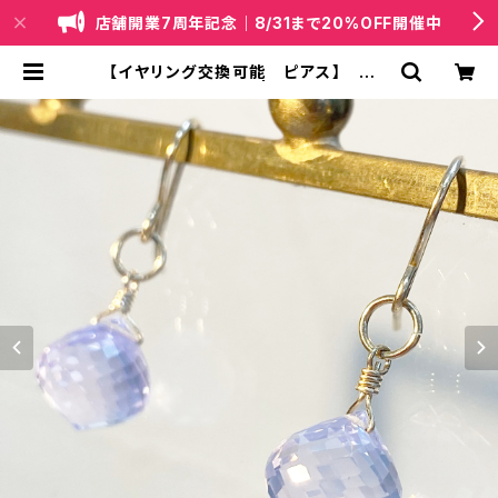
店舗開業7周年記念｜8/31まで20%OFF開催中
【イヤリング交換可能 ピアス】 アメ
システィンクォーツ | 天然石・国産ビ
ーズジュエリー｜lapis（ラピス）