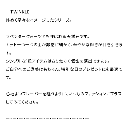
ーTWINKLEー
煌めく星々をイメージしたシリーズ。
ラベンダークォーツとも呼ばれる天然石です。
カット一つ一つの面が非常に細かく、華やかな輝きが目を引きま
す。
シンプルな1粒アイテムはさり気なく個性を演出できます。
ご自分へのご褒美はもちろん、特別な日のプレゼントにも最適で
す。
心地よいフレーバーを纏うように、いつものファッションにプラス
してみてください。
ー・ー・ー・ー・ー・ー・ー・ー・ー・ー・ー・ー・ー