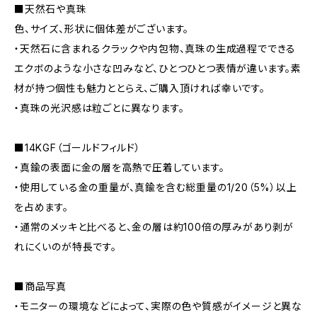
■天然石や真珠
色、サイズ、形状に個体差がございます。
・天然石に含まれるクラックや内包物、真珠の生成過程でできる
エクボのような小さな凹みなど、ひとつひとつ表情が違います。素
材が持つ個性も魅力ととらえ、ご購入頂ければ幸いです。
・真珠の光沢感は粒ごとに異なります。
■14KGF（ゴールドフィルド）
・真鍮の表面に金の層を高熱で圧着しています。
・使用している金の重量が、真鍮を含む総重量の1/20（5%）以上
を占めます。
・通常のメッキと比べると、金の層は約100倍の厚みがあり剥が
れにくいのが特長です。
■商品写真
・モニターの環境などによって、実際の色や質感がイメージと異な