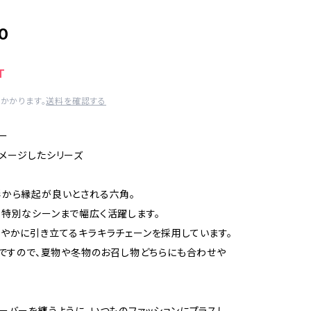
0
T
かかります。
送料を確認する
Eー
メージしたシリーズ
から縁起が良いとされる六角。
特別なシーンまで幅広く活躍します。
やかに引き立てるキラキラチェーンを採用しています。
さですので、夏物や冬物のお召し物どちらにも合わせや
ーバーを纏うように、いつものファッションにプラスし