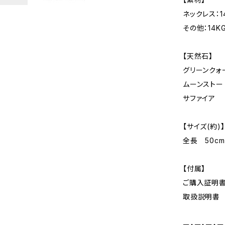
ネックレス：14
その他：14K
【天然石】
グリーンクォ
ムーンストー
サファイア
【サイズ(約)】
全長 50cm
【付属】
ご購入証明
取扱説明書
ー・ー・ー・ー