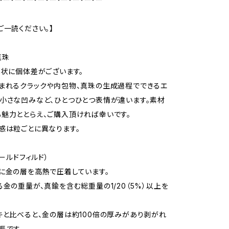
ご一読ください。】
真珠
形状に個体差がございます。
まれるクラックや内包物、真珠の生成過程でできるエ
小さな凹みなど、ひとつひとつ表情が違います。素材
魅力ととらえ、ご購入頂ければ幸いです。
感は粒ごとに異なります。
ゴールドフィルド）
に金の層を高熱で圧着しています。
る金の重量が、真鍮を含む総重量の1/20（5%）以上を
キと比べると、金の層は約100倍の厚みがあり剥がれ
長です。