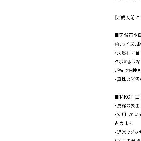
【ご購入前に
■天然石や
色、サイズ、
・天然石に含
クボのような
が持つ個性も
・真珠の光沢
■14KGF（
・真鍮の表面
・使用してい
占めます。
・通常のメッ
にくいのが特