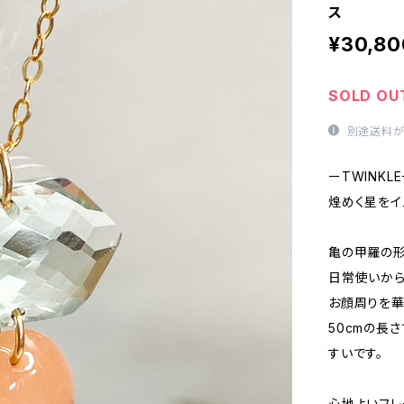
ス
¥30,80
SOLD OU
別途送料が
ーTWINKL
煌めく星をイ
亀の甲羅の形
日常使いから
お顔周りを華
50cmの長
すいです。
心地よいフレ