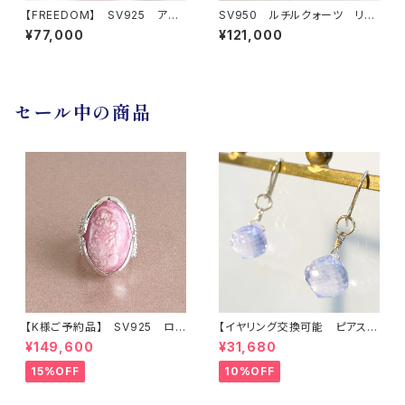
【FREEDOM】 SV925 アゲ
SV950 ルチルクォーツ リン
ート リング
グ
¥77,000
¥121,000
セール中の商品
【K様ご予約品】 SV925 ロ
【イヤリング交換可能 ピアス】
ードクロサイト インカロー
アメシスティンクォーツ
¥149,600
¥31,680
ズ リング
15%OFF
10%OFF