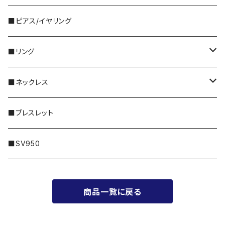
5,000円～
・国産ビーズ｜FORM
■ピアス/イヤリング
10,000円〜
・天然石｜Gemstone
■リング
特別な｜Sleek
30,000円〜
・天然石｜Twinkle
シルバー
■ネックレス
普段に｜Freedom
50,000円〜
・メタル｜Amulet
ゴールド
14KGF
■ブレスレット
100,000円〜
プラチナ
シルバー
■SV950
200,000円〜
ゴールド
商品一覧に戻る
300,000円〜