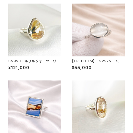
SV950 ルチルクォーツ リン
【FREEDOM】 SV925 ムー
グ
ンストーン リング
¥121,000
¥55,000