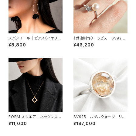
スパンコール｜ピアス（イヤリン
《受注制作》 ラピス SV925
グ交換可）
淡水真珠 キュービックジル
¥8,800
¥46,200
コニア リング
FORM スクエア｜ネックレス
SV925 ルチルクォーツ リン
（ネックレス取り外し可能）
グ
¥11,000
¥187,000