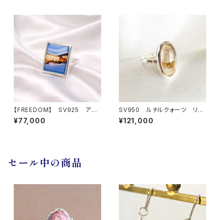
【FREEDOM】 SV925 アゲ
SV950 ルチルクォーツ リン
ート リング
グ
¥77,000
¥121,000
セール中の商品