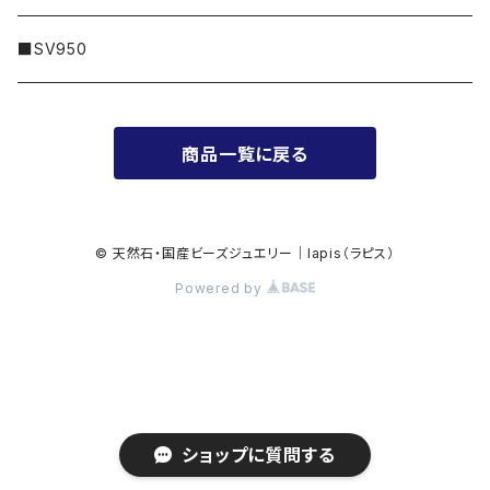
100,000円〜
プラチナ
シルバー
■SV950
200,000円〜
ゴールド
商品一覧に戻る
300,000円〜
© 天然石・国産ビーズジュエリー｜lapis（ラピス）
Powered by
ショップに質問する