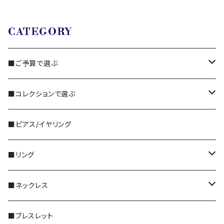
CATEGORY
■ご予算で選ぶ
3,000円～
■コレクションで選ぶ
5,000円～
・国産ビーズ｜FORM
■ピアス/イヤリング
10,000円〜
・天然石｜Gemstone
■リング
特別な｜Sleek
30,000円〜
・天然石｜Twinkle
シルバー
■ネックレス
普段に｜Freedom
50,000円〜
・メタル｜Amulet
ゴールド
14KGF
■ブレスレット