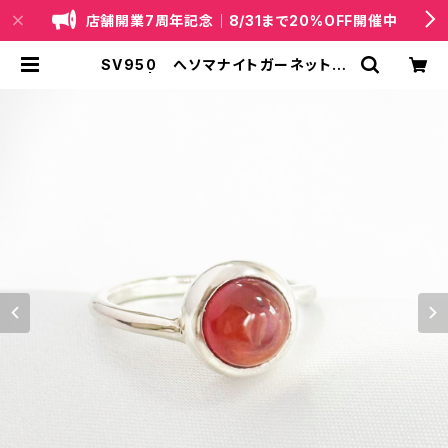
店舗開業7周年記念｜8/31まで20%OFF開催中
SV950 へソマナイトガーネット
リング | 天然石・国産ビーズジュエリ
ー｜lapis（ラピス）