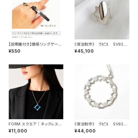
【説明書付き】簡易リングゲージ
《受注制作》 ラピス SV925
バンド
シルバーリング
¥550
¥45,100
FORM スクエア｜ネックレス
《受注制作》 ラピス SV925
（ネックレス取り外し可能）
ハート サークル ネックレ
¥11,000
¥44,000
ス