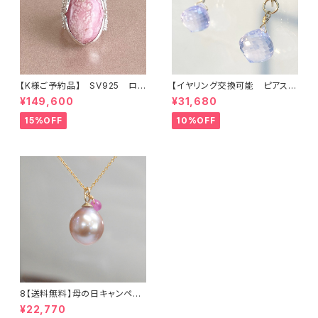
【K様ご予約品】 SV925 ロ
【イヤリング交換可能 ピアス】
ードクロサイト インカロー
アメシスティンクォーツ
¥149,600
¥31,680
ズ リング
15%OFF
10%OFF
8【送料無料】母の日キャンペー
ン 淡水真珠とサファイアのネッ
¥22,770
クレス14KGF / TWINKLE