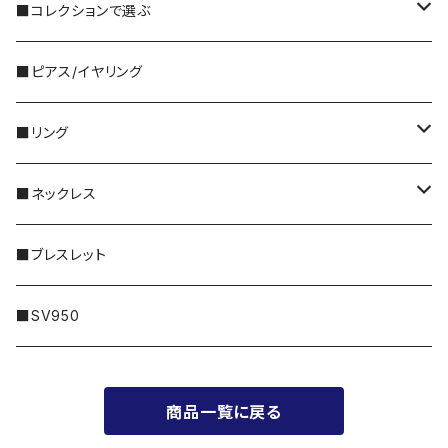
3,000円～
■コレクションで選ぶ
5,000円～
・国産ビーズ｜FORM
■ピアス/イヤリング
10,000円〜
・天然石｜Gemstone
■リング
特別な｜Sleek
30,000円〜
・天然石｜Twinkle
シルバー
■ネックレス
普段に｜Freedom
50,000円〜
・メタル｜Amulet
ゴールド
14KGF
■ブレスレット
100,000円〜
プラチナ
シルバー
■SV950
200,000円〜
ゴールド
商品一覧に戻る
300,000円〜