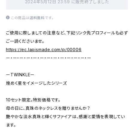
2024年5月12日 23:59 に販売終了しました
この商品は
送料無料
です。
ご使用に際しましての注意など、下記リンク先プロフィールも必ず
ご一読くださいませ。
https://ec.lapismade.com/p/00006
ー・ー・ー・ー・ー・ー・ー・ー・ー・ー・ー・ー・ー
ーTWINKLEー
煌めく星をイメージしたシリーズ
10セット限定。特別価格です。
母の日に、真珠のネックレスを贈りませんか？
艶やかな淡水真珠と輝くサファイアは、感謝と愛情を表現してい
ます。