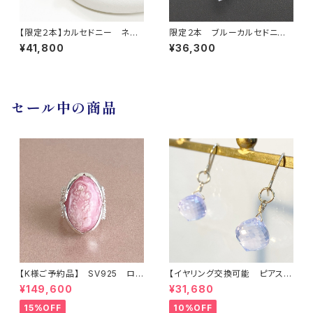
【限定２本】カルセドニー ネッ
限定２本 ブルーカルセドニ
クレス
ー ネックレス
¥41,800
¥36,300
セール中の商品
【K様ご予約品】 SV925 ロ
【イヤリング交換可能 ピアス】
ードクロサイト インカロー
アメシスティンクォーツ
¥149,600
¥31,680
ズ リング
15%OFF
10%OFF