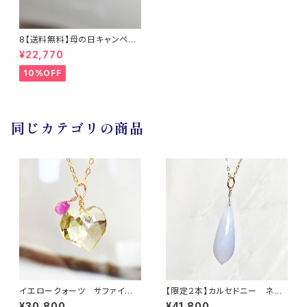
8【送料無料】母の日キャンペー
ン 淡水真珠とサファイアのネッ
¥22,770
クレス14KGF / TWINKLE
10%OFF
同じカテゴリの商品
イエロークォーツ サファイ
【限定２本】カルセドニー ネッ
ア ネックレス
クレス
¥30,800
¥41,800