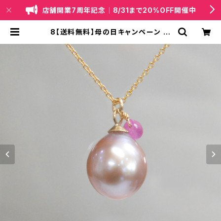
店舗開業7周年記念｜8/31まで20%OFF開催中
8【送料無料】母の日キャンペーン 淡
水真珠とサファイアのネックレス14K
GF / TWINKLE | 天然石・国産ビー
ズジュエリー｜lapis（ラピス）