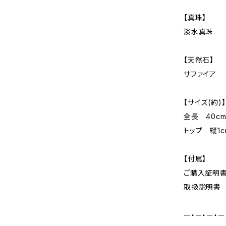
【真珠】
淡水真珠
【天然石】
サファイア
【サイズ(約)】
全長 40c
トップ 縦1c
【付属】
ご購入証明
取扱説明書
ー・ー・ー・ー