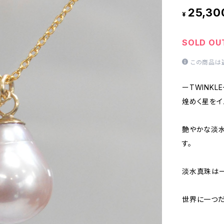
25,30
¥
SOLD OU
この商品は
ーTWINKL
煌めく星をイ
艶やかな淡水
す。
淡水真珠は
世界に一つだ