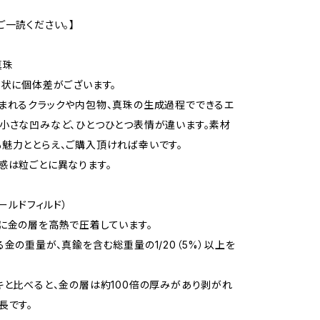
ご一読ください。】
真珠
形状に個体差がございます。
まれるクラックや内包物、真珠の生成過程でできるエ
小さな凹みなど、ひとつひとつ表情が違います。素材
魅力ととらえ、ご購入頂ければ幸いです。
感は粒ごとに異なります。
ゴールドフィルド）
に金の層を高熱で圧着しています。
る金の重量が、真鍮を含む総重量の1/20（5%）以上を
キと比べると、金の層は約100倍の厚みがあり剥がれ
長です。