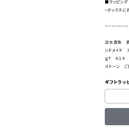
■ラッピング
・ボックスに
ー・ー・ー・ー
淡水真珠 真
ンドメイド 
ｇｆ Ｋ１４
ストーン ご
ギフトラッ