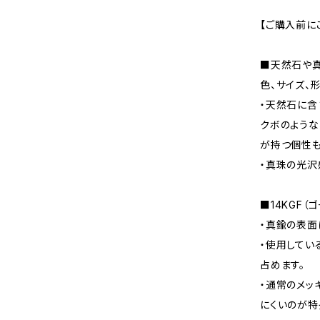
【ご購入前に
■天然石や
色、サイズ、
・天然石に含
クボのような
が持つ個性も
・真珠の光沢
■14KGF（
・真鍮の表面
・使用してい
占めます。
・通常のメッ
にくいのが特