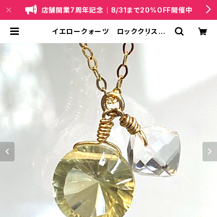
店舗開業7周年記念｜8/31まで20%OFF開催中
イエロークォーツ ロッククリスタ
ル サファイア ネックレス | 天然
石・国産ビーズジュエリー｜lapis（ラ
ピス）