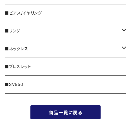
5,000円～
・国産ビーズ｜FORM
■ピアス/イヤリング
10,000円〜
・天然石｜Gemstone
■リング
特別な｜Sleek
30,000円〜
・天然石｜Twinkle
シルバー
■ネックレス
普段に｜Freedom
50,000円〜
・メタル｜Amulet
ゴールド
14KGF
■ブレスレット
100,000円〜
プラチナ
シルバー
■SV950
200,000円〜
ゴールド
商品一覧に戻る
300,000円〜