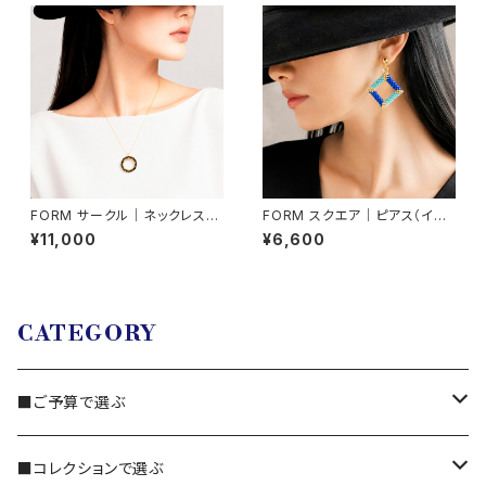
FORM サークル｜ネックレス
FORM スクエア｜ピアス（イヤ
（ネックレス取り外し可能）
リング交換可）
¥11,000
¥6,600
CATEGORY
■ご予算で選ぶ
3,000円～
■コレクションで選ぶ