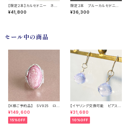
【限定２本】カルセドニー ネッ
限定２本 ブルーカルセドニ
クレス
ー ネックレス
¥41,800
¥36,300
セール中の商品
【K様ご予約品】 SV925 ロ
【イヤリング交換可能 ピアス】
ードクロサイト インカロー
アメシスティンクォーツ
¥149,600
¥31,680
ズ リング
15%OFF
10%OFF