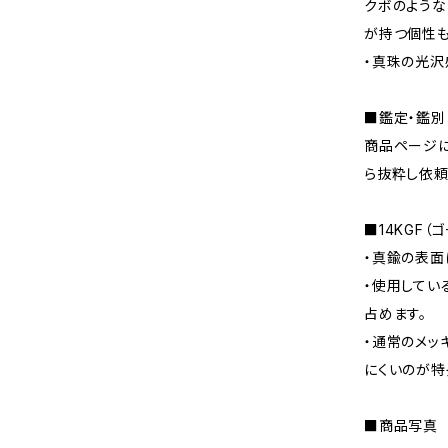
クボのような
が持つ個性も
・真珠の光沢
■鑑定・鑑別
商品ページに
ら抜粋し依頼
■14KGF（
・真鍮の表面
・使用してい
占めます。
・通常のメッ
にくいのが特
■商品写真