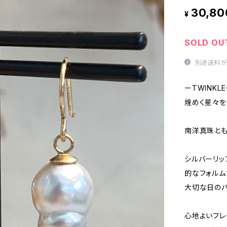
30,80
¥
SOLD OU
別途送料が
ーTWINKL
煌めく星々を
南洋真珠とも
シルバーリッ
的なフォルム
大切な日のパ
心地よいフレ