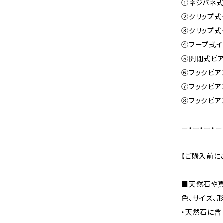
①ネジバネ式
②クリップ式イ
③クリップ式イ
④フープ式イ
⑤開閉式ピアス
⑥フックピアス
⑦フックピアス
⑧フックピア
ー・ー・ー・ー
【ご購入前に
■天然石や
色、サイズ、
・天然石に含