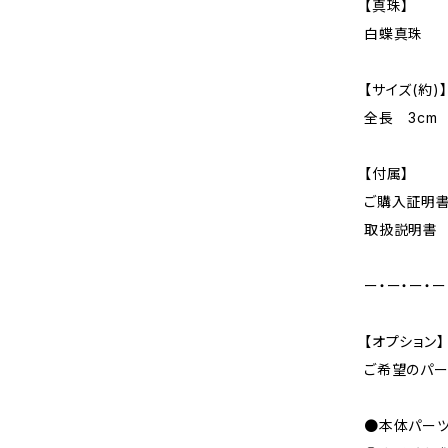
【真珠】
白蝶真珠
【サイズ(約)】
全長 3cm
【付属】
ご購入証明
取扱説明書
ー・ー・ー・ー
【オプション】
ご希望のパー
●本体パー