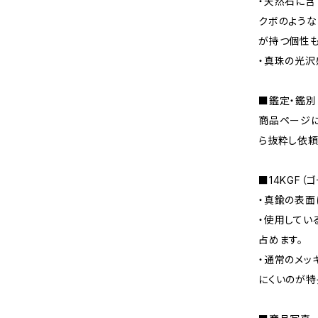
・天然石に含
クボのような
が持つ個性も
・真珠の光沢
■鑑定・鑑別
商品ページに
ら抜粋し依頼
■14KGF（
・真鍮の表面
・使用してい
占めます。
・通常のメッ
にくいのが特