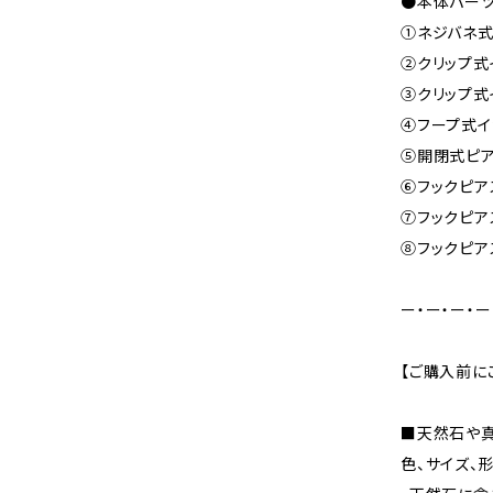
●本体パー
①ネジバネ式
②クリップ式イ
③クリップ式イ
④フープ式イ
⑤開閉式ピアス
⑥フックピアス
⑦フックピアス
⑧フックピア
ー・ー・ー・ー
【ご購入前に
■天然石や
色、サイズ、