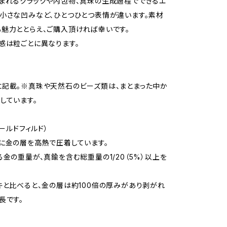
まれるクラックや内包物、真珠の生成過程でできるエ
小さな凹みなど、ひとつひとつ表情が違います。素材
魅力ととらえ、ご購入頂ければ幸いです。
感は粒ごとに異なります。
記載。※真珠や天然石のビーズ類は、まとまった中か
しています。
ゴールドフィルド）
に金の層を高熱で圧着しています。
る金の重量が、真鍮を含む総重量の1/20（5%）以上を
キと比べると、金の層は約100倍の厚みがあり剥がれ
長です。