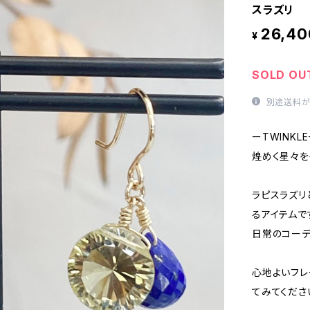
スラズリ
26,40
¥
SOLD OU
別途送料が
ーTWINKL
煌めく星々を
ラピスラズリ
るアイテムで
日常のコーデ
心地よいフレ
てみてくださ