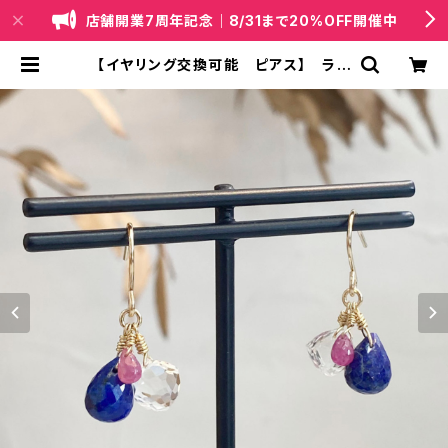
店舗開業7周年記念｜8/31まで20%OFF開催中
【イヤリング交換可能 ピアス】 ラピ
スラズリ ロッククリスタル サファ
イア | 天然石・国産ビーズジュエリー
｜lapis（ラピス）