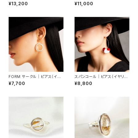
ビーズ使用・軽やかなつけ心地
（ネックレス取り外し可能）
¥13,200
¥11,000
FORM サークル｜ピアス（イヤ
スパンコール｜ピアス（イヤリン
リング交換可）
グ交換可）
¥7,700
¥8,800