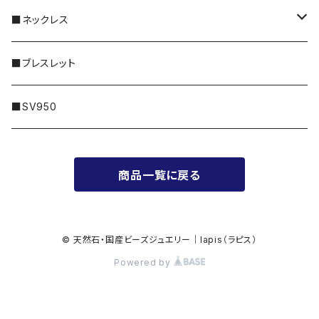
特別な｜Sleek
30,000円〜
・天然石｜Twinkle
シルバー
■ネックレス
普段に｜Freedom
50,000円〜
・メタル｜Amulet
ゴールド
14KGF
■ブレスレット
100,000円〜
プラチナ
シルバー
■SV950
200,000円〜
ゴールド
商品一覧に戻る
300,000円〜
© 天然石・国産ビーズジュエリー｜lapis（ラピス）
Powered by