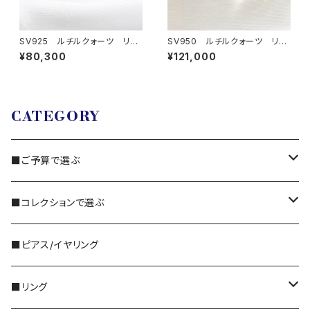
SV925 ルチルクォーツ リン
SV950 ルチルクォーツ リン
グ
グ
¥80,300
¥121,000
CATEGORY
■ご予算で選ぶ
3,000円～
■コレクションで選ぶ
5,000円～
・国産ビーズ｜FORM
■ピアス/イヤリング
10,000円〜
・天然石｜Gemstone
■リング