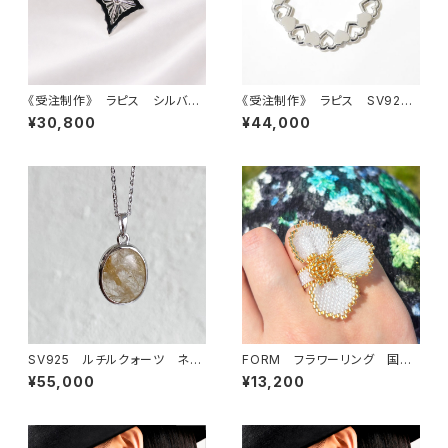
《受注制作》 ラピス シルバー
《受注制作》 ラピス SV925
ネックレス
ハート サークル ネックレ
¥30,800
¥44,000
ス
SV925 ルチルクォーツ ネッ
FORM フラワーリング 国産
クレス
ビーズ使用・軽やかなつけ心地
¥55,000
¥13,200