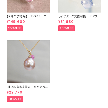
【K様ご予約品】 SV925 ロ
【イヤリング交換可能 ピアス】
ードクロサイト インカロー
アメシスティンクォーツ
¥149,600
¥31,680
ズ リング
15%OFF
10%OFF
8【送料無料】母の日キャンペー
ン 淡水真珠とサファイアのネッ
¥22,770
クレス14KGF / TWINKLE
10%OFF