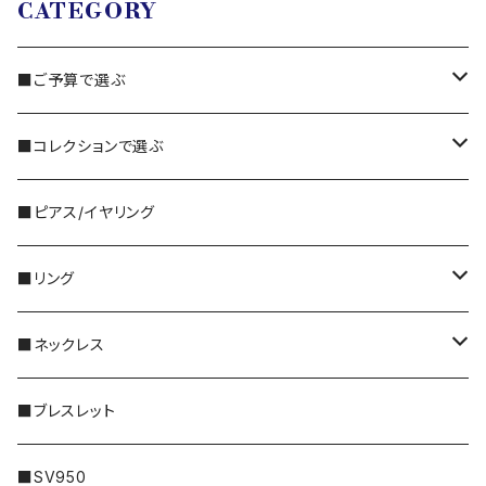
CATEGORY
■ご予算で選ぶ
3,000円～
■コレクションで選ぶ
5,000円～
・国産ビーズ｜FORM
■ピアス/イヤリング
10,000円〜
・天然石｜Gemstone
■リング
特別な｜Sleek
30,000円〜
・天然石｜Twinkle
シルバー
■ネックレス
普段に｜Freedom
50,000円〜
・メタル｜Amulet
ゴールド
14KGF
■ブレスレット
100,000円〜
プラチナ
シルバー
■SV950