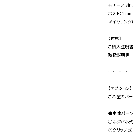
モチーフ：縦 3
ポスト：1 cm
※イヤリング
【付属】
ご購入証明
取扱説明書
ー・ー・ー・ー
【オプション】
ご希望のパー
●本体パー
①ネジバネ式
②クリップ式イ