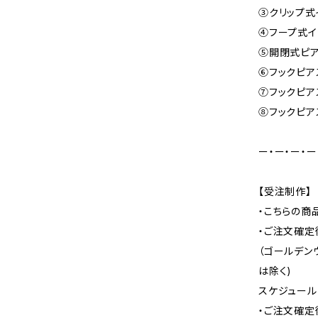
③クリップ式イ
④フープ式イ
⑤開閉式ピアス
⑥フックピアス
⑦フックピアス
⑧フックピア
ー・ー・ー・ー
【受注制作】
・こちらの商
・ご注文確定
（ゴールデン
は除く)
スケジュール
・ご注文確定