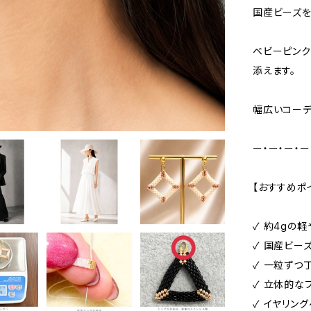
国産ビーズを
ベビーピンク
添えます。
幅広いコーデ
ー・ー・ー・ー
【おすすめポ
✓ 約4gの
✓ 国産ビー
✓ 一粒ずつ
✓ 立体的な
✓ イヤリン