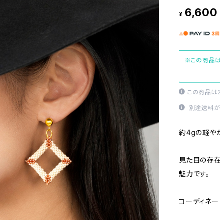
6,600
¥
※この商品は
この商品は
別途送料が
約4gの軽や
見た目の存
魅力です。
コーディネー