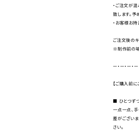
・ご注文が混
致します。予
・お客様お持
ご注文後のキ
※制作前の場
ー・ー・ー・ー
【ご購入前に
■ ひとつず
一点一点、手
差がございま
さい。