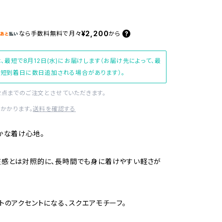
¥2,200
なら
手数料無料で
月々
から
、最短で8月12日(水)にお届けします（お届け先によって、最
短到着日に数日追加される場合があります）。
2点までのご注文とさせていただきます。
かかります。
送料を確認する
かな着け心地。
在感とは対照的に、長時間でも身に着けやすい軽さが
トのアクセントになる、スクエアモチーフ。