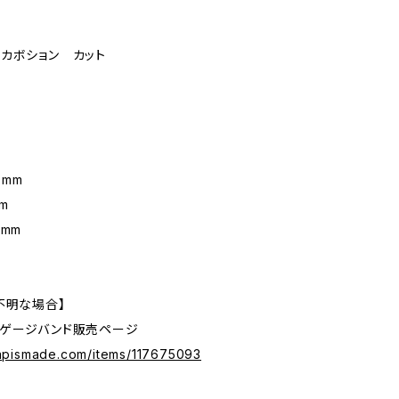
カボション カット
0mm
m
2mm
不明な場合】
グゲージバンド販売ページ
.lapismade.com/items/117675093