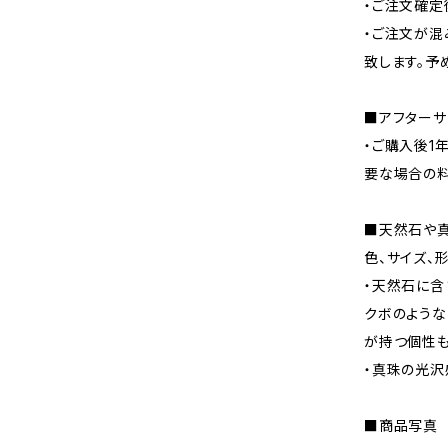
・ご注文確定
・ご注文が混
致します。予
■アフターサ
・ご購入後1
要な場合の料
■天然石や
色、サイズ、
・天然石に含
クボのような
が持つ個性も
・真珠の光沢
■商品写真