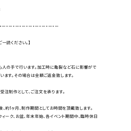
書
・ー・ー・ー・ー・ー・ー・ー・ー・ー
ご一読ください。】
更
も人の手で行います。加工時に亀裂など石に影響がで
います。その場合は全額ご返金致します。
受注制作として、ご注文を承ります。
後、約1ヶ月、制作期間としてお時間を頂戴致します。
ウィーク、お盆、年末年始、各イベント期間中、臨時休日