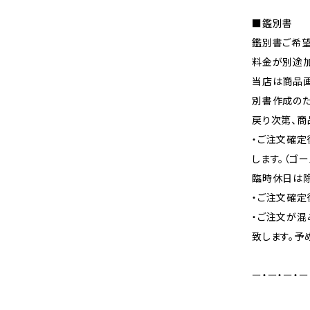
■鑑別書
鑑別書ご希望
料金が別途加
当店は商品画
別書作成のた
戻り次第、商
・ご注文確定
します。（ゴ
臨時休日は除
・ご注文確定
・ご注文が混
致します。予
ー・ー・ー・ー