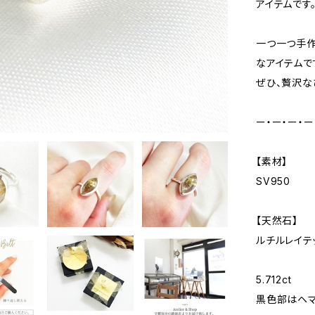
アイテムです
一つ一つ手
なアイテムで
ぜひ、贅沢な
ー・ー・ー・ー
【素材】
SV950
【天然石】
ルチルレイテ
5.712ct
黒色部はヘマ